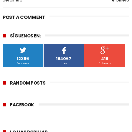
del dinero
el Dinero
POST A COMMENT
SÍGUENOS EN:
12356
194067
419
Followers
Likes
Followers
RANDOM POSTS
FACEBOOK